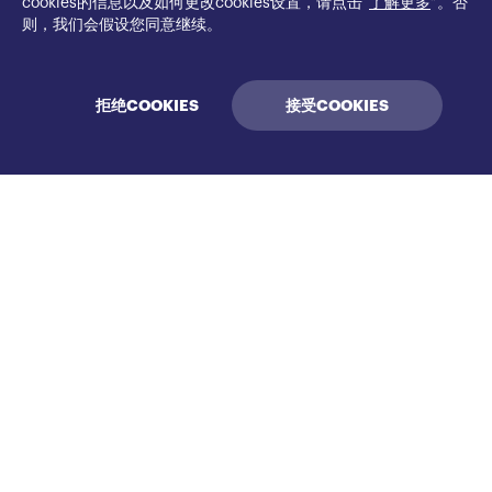
cookies的信息以及如何更改cookies设置，请点击“
了解更多
”。否
收购
则，我们会假设您同意继续。
我们投资科技、消费、医疗保健和企业服务
领域的全球市场领先企业，以推动增长。
拒绝COOKIES
接受COOKIES
更多