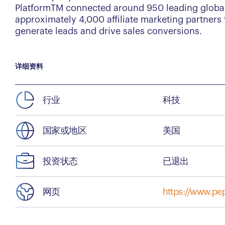
PlatformTM connected around 950 leading global
approximately 4,000 affiliate marketing partners 
generate leads and drive sales conversions.
详细资料
行业
科技
国家或地区
美国
投资状态
已退出
网页
https://www.pe