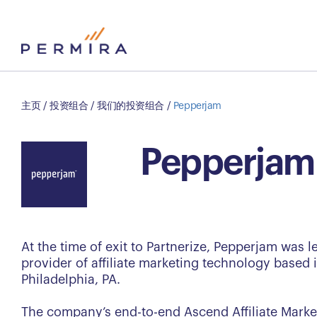
主页
/
投资组合
/
我们的投资组合
/
Pepperjam
Pepperjam
At the time of exit to Partnerize, Pepperjam was l
provider of affiliate marketing technology based 
Philadelphia, PA.
The company’s end-to-end Ascend Affiliate Mark