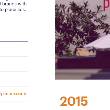
 brands with
to place ads,
pperjam.com/
2015