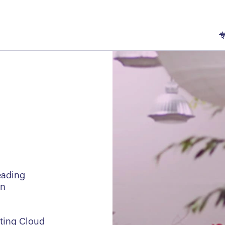
eading
in
eting Cloud