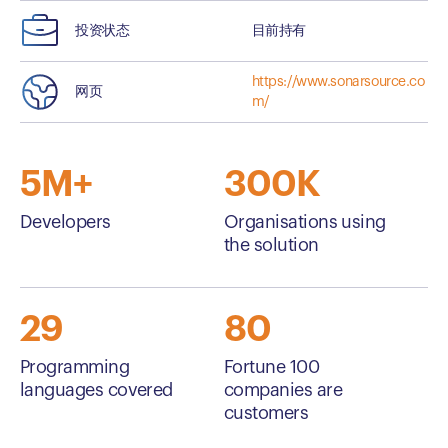
投资状态
目前持有
https://www.sonarsource.co
网页
m/
5M+
300K
Developers
Organisations using
the solution
29
80
Programming
Fortune 100
languages covered
companies are
customers